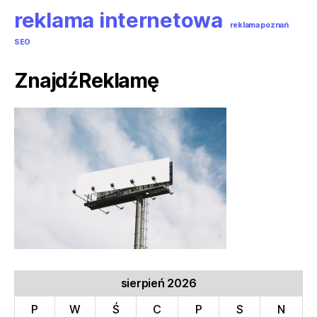
reklama internetowa
reklama poznań
SEO
ZnajdźReklamę
sierpień 2026
P
W
Ś
C
P
S
N