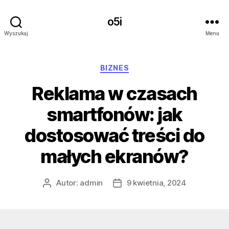
o5i
Wyszukaj
Menu
Kategorie
BIZNES
Reklama w czasach
smartfonów: jak
dostosować treści do
małych ekranów?
Autor:
admin
9 kwietnia, 2024
Autor
Data
wpisu
wpisu