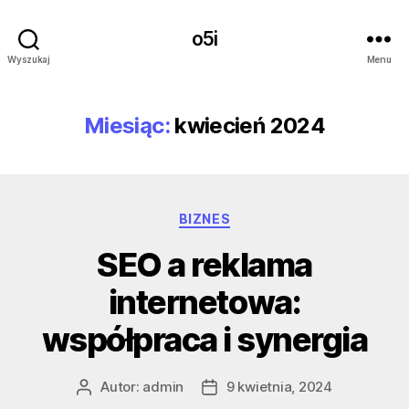
o5i
Wyszukaj
Menu
Miesiąc:
kwiecień 2024
Kategorie
BIZNES
SEO a reklama
internetowa:
współpraca i synergia
Autor:
admin
9 kwietnia, 2024
Autor
Data
wpisu
wpisu