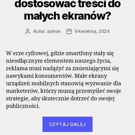
dostosować treści do
małych ekranów?
Autor:
admin
9 kwietnia, 2024
Autor
Data
wpisu
wpisu
W erze cyfrowej, gdzie smartfony stały się
nieodłącznym elementem naszego życia,
reklama musi nadążyć za zmieniającymi się
nawykami konsumentów. Małe ekrany
urządzeń mobilnych stanowią wyzwanie dla
marketerów, którzy muszą przemyśleć swoje
strategie, aby skutecznie dotrzeć do swojej
publiczności.
„Reklama
CZYTAJ DALEJ
w