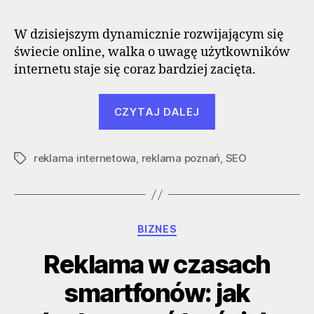
W dzisiejszym dynamicznie rozwijającym się
świecie online, walka o uwagę użytkowników
internetu staje się coraz bardziej zacięta.
„SEO
CZYTAJ DALEJ
a
reklama
reklama internetowa
,
reklama poznań
internetowa:
,
SEO
Tagi
współpraca
i
synergia”
Kategorie
BIZNES
Reklama w czasach
smartfonów: jak