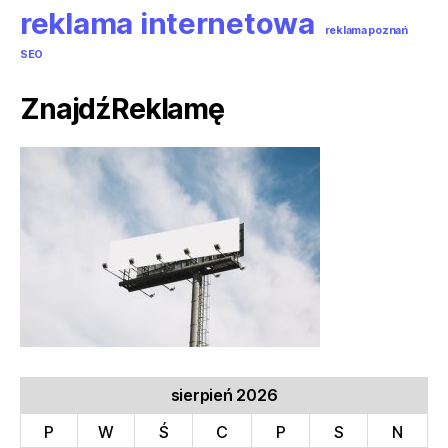
reklama internetowa
reklama poznań
SEO
ZnajdźReklamę
sierpień 2026
P
W
Ś
C
P
S
N