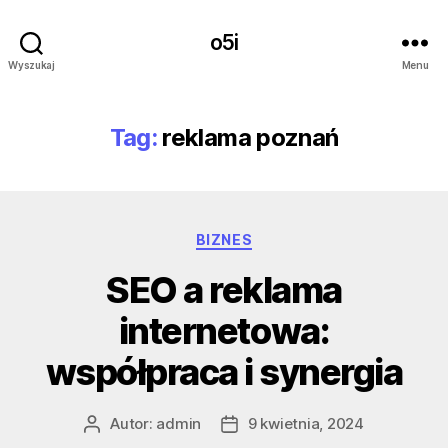
o5i
Wyszukaj
Menu
Tag:
reklama poznań
Kategorie
BIZNES
SEO a reklama
internetowa:
współpraca i synergia
Autor:
admin
9 kwietnia, 2024
Autor
Data
wpisu
wpisu