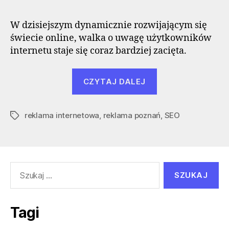
W dzisiejszym dynamicznie rozwijającym się
świecie online, walka o uwagę użytkowników
internetu staje się coraz bardziej zacięta.
„SEO
CZYTAJ DALEJ
a
reklama
reklama internetowa
,
reklama poznań
internetowa:
,
SEO
Tagi
współpraca
i
synergia”
Szukaj:
Tagi